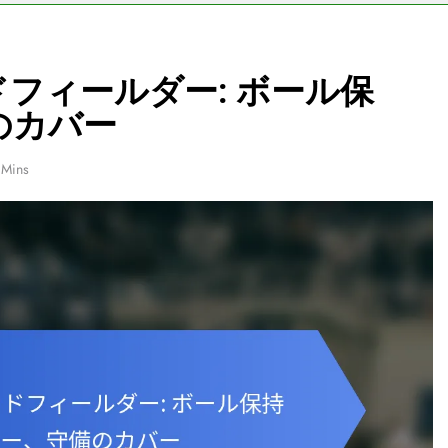
ッドフィールダー: ボール保
のカバー
 Mins