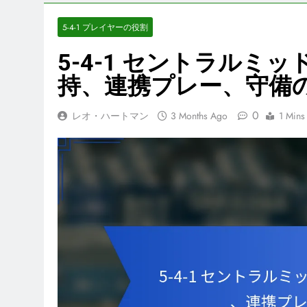
5-4-1 プレイヤーの役割
5-4-1 セントラルミ
持、連携プレー、守備
0
レオ・ハートマン
3 Months Ago
1 Mins