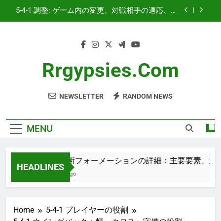
Skip
5-4-1 ゴールキーパー：シュートストッピング、
to
配球、コミュニケーション
content
5-4-1 戦術ゲームプラン: 戦術目標、プレイヤーの
責任、状況認識
5-4-1 戦術フォーメーションの詳細：主要要素、
選手の相互作用、戦術の流れ
Rrgypsies.com
5-4-1 調整: ゲーム内の変更、対戦相手の適応、プ
レイヤーの役割
NEWSLETTER
RANDOM NEWS
5-4-1 ゴールキーパー：シュートストッピング、
配球、コミュニケーション
5-4-1 戦術ゲームプラン: 戦術目標、プレイヤーの
責任、状況認識
MENU
5-4-1 戦術フォーメーションの詳細：主要要素、選手の
HEADLINES
3 Months Ago
Home
5-4-1 プレイヤーの役割