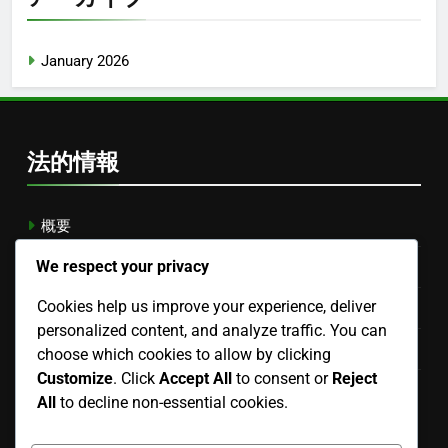
January 2026
法的情報
概要
We respect your privacy
クッキーポリシー
Cookies help us improve your experience, deliver
サービス利用規約
personalized content, and analyze traffic. You can
お問い合わせ
choose which cookies to allow by clicking
Customize
. Click
Accept All
to consent or
Reject
あなたのプライバシー
All
to decline non-essential cookies.
Japanese
▾