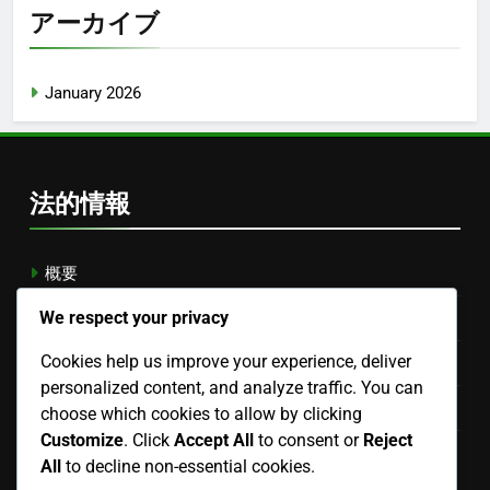
アーカイブ
January 2026
法的情報
概要
We respect your privacy
クッキーポリシー
Cookies help us improve your experience, deliver
サービス利用規約
personalized content, and analyze traffic. You can
お問い合わせ
choose which cookies to allow by clicking
Customize
. Click
Accept All
to consent or
Reject
あなたのプライバシー
All
to decline non-essential cookies.
Japanese
▾