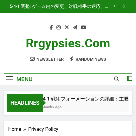
Skip
5-4-1 調整: ゲーム内の変更、対戦相手の適応、プ
to
レイヤーの役割
content
5-4-1 ゴールキーパー：シュートストッピング、
配球、コミュニケーション
5-4-1 戦術ゲームプラン: 戦術目標、プレイヤーの
責任、状況認識
Rrgypsies.com
5-4-1 戦術フォーメーションの詳細：主要要素、
選手の相互作用、戦術の流れ
NEWSLETTER
RANDOM NEWS
5-4-1 調整: ゲーム内の変更、対戦相手の適応、プ
レイヤーの役割
5-4-1 ゴールキーパー：シュートストッピング、
配球、コミュニケーション
MENU
5-4-1 戦術ゲームプラン: 戦術目標、プレイヤーの
責任、状況認識
5-4-1 戦術フォーメーションの詳細：主要
HEADLINES
3 Months Ago
Home
Privacy Policy